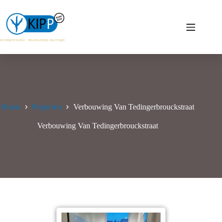
Ga
naar
de
inhoud
Home
Projecten
Verbouwing Van Tedingerbrouckstraat
Verbouwing Van Tedingerbrouckstraat