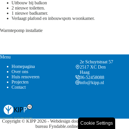
Uitbouw bij balkon
2 nieuwe toiletten.
1 nieuwe badkamer.
Verlaagt plafond en inbouwspots woonkamer.
Warmtepomp installatie
Menu
2e Schuytstraat 57
Homepagina
2517 XC Den
Over ons
Haag
Huis renoveren
06-52458088
Projecten
info@kipp.nl
Contact
Copyright © KIPP 2026 - Webdesign door online marketing
Cookie Settings
bureau Fyndable.online